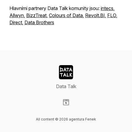
Hlavními partnery Data Talk komunity jsou:
intecs
,
Allwyn
,
BizzTreat
,
Colours of Data
,
Revolt.BI
,
FLO
,
Direct
,
Data Brothers
Data Talk
Visit our Website page
All content © 2026 agentura Fenek