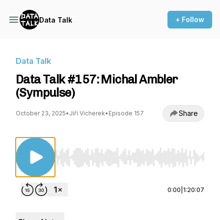
+ Follow
Data Talk
Data Talk
Data Talk #157: Michal Ambler
(Sympulse)
Share
October 23, 2025
•
Jiří Vicherek
•
Episode 157
Use Left/Right to seek, Home/End to jump to st
0:00
|
1:20:07